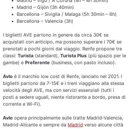
Madrid – Vigo / A Coruña (4h – 4h 30min)
Madrid – Gijón (3h 40min)
Barcellona – Siviglia / Malaga (5h 30min – 6h)
Barcellona – Valencia (3h)
I biglietti AVE partono in genere da circa 30€ se
acquistati con anticipo, ma possono superare i 70€ se
prenotati a pochi giorni dal viaggio. Renfe propone tre
classi:
Turista
(standard),
Turista Plus
(più spazio per le
gambe) e
Preferente
(business, con pasto incluso).
Avlo
è il marchio low cost di Renfe, lanciato nel 2021. I
biglietti partono da 7-15€ e i treni viaggiano alla stessa
velocità degli AVE, ma con servizi essenziali (tutti i
posti a sedere uguali, niente ristorante a bordo, presa di
corrente e Wi-Fi).
Avlo
opera principalmente sulle tratte Madrid-Valencia,
Madrid-Alicante e sempre da
Madrid
verso alcune città