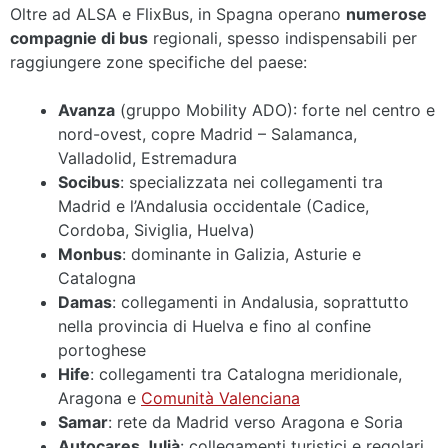
Oltre ad ALSA e FlixBus, in Spagna operano
numerose
compagnie di bus
regionali, spesso indispensabili per
raggiungere zone specifiche del paese:
Avanza
(gruppo Mobility ADO): forte nel centro e
nord-ovest, copre Madrid – Salamanca,
Valladolid, Estremadura
Socibus
: specializzata nei collegamenti tra
Madrid e l’Andalusia occidentale (Cadice,
Cordoba, Siviglia, Huelva)
Monbus
: dominante in Galizia, Asturie e
Catalogna
Damas
: collegamenti in Andalusia, soprattutto
nella provincia di Huelva e fino al confine
portoghese
Hife
: collegamenti tra Catalogna meridionale,
Aragona e
Comunità Valenciana
Samar
: rete da Madrid verso Aragona e Soria
Autocares Julià
: collegamenti turistici e regolari