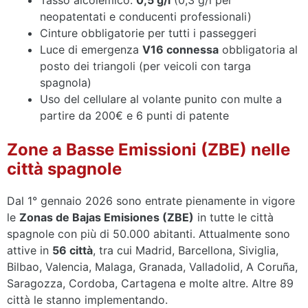
Tasso alcolemico:
0,5 g/l
(0,3 g/l per
neopatentati e conducenti professionali)
Cinture obbligatorie per tutti i passeggeri
Luce di emergenza
V16 connessa
obbligatoria al
posto dei triangoli (per veicoli con targa
spagnola)
Uso del cellulare al volante punito con multe a
partire da 200€ e 6 punti di patente
Zone a Basse Emissioni (ZBE) nelle
città spagnole
Dal 1° gennaio 2026 sono entrate pienamente in vigore
le
Zonas de Bajas Emisiones (ZBE)
in tutte le città
spagnole con più di 50.000 abitanti. Attualmente sono
attive in
56 città
, tra cui Madrid, Barcellona, Siviglia,
Bilbao, Valencia, Malaga, Granada, Valladolid, A Coruña,
Saragozza, Cordoba, Cartagena e molte altre. Altre 89
città le stanno implementando.