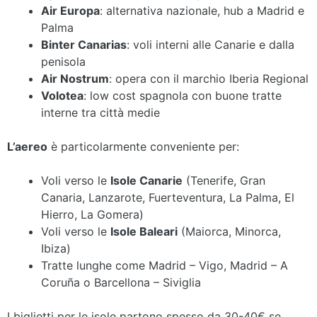
Air Europa
: alternativa nazionale, hub a Madrid e
Palma
Binter Canarias
: voli interni alle Canarie e dalla
penisola
Air Nostrum
: opera con il marchio Iberia Regional
Volotea
: low cost spagnola con buone tratte
interne tra città medie
L’aereo
è particolarmente conveniente per:
Voli verso le
Isole Canarie
(Tenerife, Gran
Canaria, Lanzarote, Fuerteventura, La Palma, El
Hierro, La Gomera)
Voli verso le
Isole Baleari
(Maiorca, Minorca,
Ibiza)
Tratte lunghe come Madrid – Vigo, Madrid – A
Coruña o Barcellona – Siviglia
I biglietti per le isole partono spesso da 30-40€ se