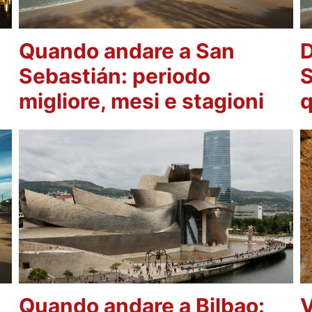
Quando andare a San
D
Sebastián: periodo
S
migliore, mesi e stagioni
q
Quando andare a Bilbao:
V