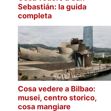
Sebastián: la guida
completa
Cosa vedere a Bilbao:
musei, centro storico,
cosa mangiare