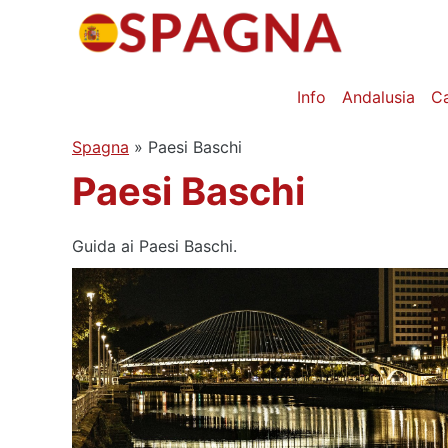
Vai
al
contenuto
Info
Andalusia
C
Spagna
»
Paesi Baschi
Paesi Baschi
Guida ai Paesi Baschi.