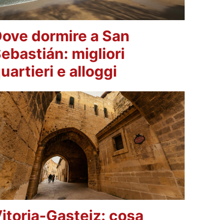
ove dormire a San
ebastián: migliori
uartieri e alloggi
itoria-Gasteiz: cosa