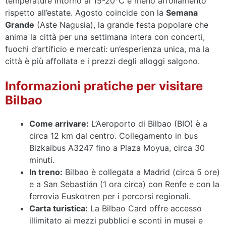
temperature intorno ai 15-20°C e meno affollamento
rispetto all’estate. Agosto coincide con la
Semana
Grande
(Aste Nagusia), la grande festa popolare che
anima la città per una settimana intera con concerti,
fuochi d’artificio e mercati: un’esperienza unica, ma la
città è più affollata e i prezzi degli alloggi salgono.
Informazioni pratiche per visitare
Bilbao
Come arrivare:
L’Aeroporto di Bilbao (BIO) è a
circa 12 km dal centro. Collegamento in bus
Bizkaibus A3247 fino a Plaza Moyua, circa 30
minuti.
In treno:
Bilbao è collegata a Madrid (circa 5 ore)
e a San Sebastián (1 ora circa) con Renfe e con la
ferrovia Euskotren per i percorsi regionali.
Carta turistica:
La Bilbao Card offre accesso
illimitato ai mezzi pubblici e sconti in musei e