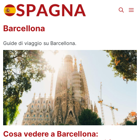
Vai
Me
al
contenuto
Barcellona
Guide di viaggio su Barcellona.
Cosa vedere a Barcellona: