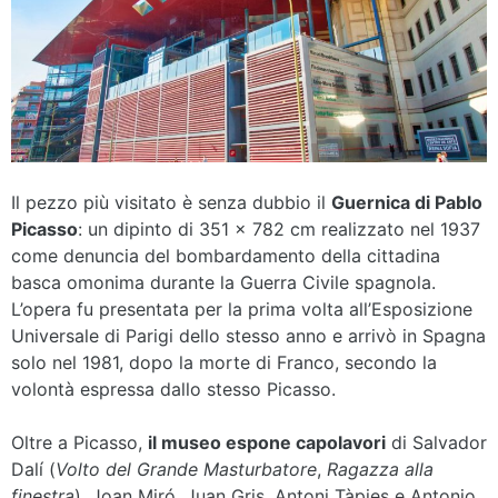
Il pezzo più visitato è senza dubbio il
Guernica di Pablo
Picasso
: un dipinto di 351 × 782 cm realizzato nel 1937
come denuncia del bombardamento della cittadina
basca omonima durante la Guerra Civile spagnola.
L’opera fu presentata per la prima volta all’Esposizione
Universale di Parigi dello stesso anno e arrivò in Spagna
solo nel 1981, dopo la morte di Franco, secondo la
volontà espressa dallo stesso Picasso.
Oltre a Picasso,
il museo espone capolavori
di Salvador
Dalí (
Volto del Grande Masturbatore
,
Ragazza alla
finestra
), Joan Miró, Juan Gris, Antoni Tàpies e Antonio