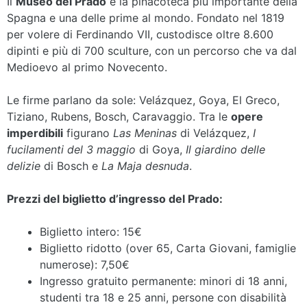
Il
Museo del Prado
è la pinacoteca più importante della
Spagna e una delle prime al mondo. Fondato nel 1819
per volere di Ferdinando VII, custodisce oltre 8.600
dipinti e più di 700 sculture, con un percorso che va dal
Medioevo al primo Novecento.
Le firme parlano da sole: Velázquez, Goya, El Greco,
Tiziano, Rubens, Bosch, Caravaggio. Tra le
opere
imperdibili
figurano
Las Meninas
di Velázquez,
I
fucilamenti del 3 maggio
di Goya,
Il giardino delle
delizie
di Bosch e
La Maja desnuda
.
Prezzi del biglietto d’ingresso del Prado:
Biglietto intero: 15€
Biglietto ridotto (over 65, Carta Giovani, famiglie
numerose): 7,50€
Ingresso gratuito permanente: minori di 18 anni,
studenti tra 18 e 25 anni, persone con disabilità