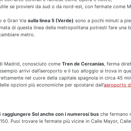
a utile se provieni da sud o da nord-est, con fermate come 
ao e Gran Via
sulla linea 5 (Verde)
sono a pochi minuti a pied
ermata di questa linea della metropolitana potresti fare una
 cambiare metro.
o di Madrid, conosciuto come
Tren de Cercanías
, ferma dire
mpio arrivi dall’aeroporto e il tuo alloggio si trova in ques
irettamente nel cuore della capitale spagnola in circa 45 m
elle opzioni più economiche per spostarsi dall’
aeroporto d
i
raggiungere Sol anche con i numerosi bus
che fermano ne
150. Puoi trovare le fermate più vicine in Calle Mayor, Calle