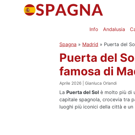
Vai
al
contenuto
Info
Andalusia
C
Spagna
»
Madrid
»
Puerta del So
Puerta del Sol
famosa di Ma
Aprile 2026
Gianluca Orlandi
La
Puerta del Sol
è molto più di u
capitale spagnola, crocevia tra p
luoghi più iconici della città e un