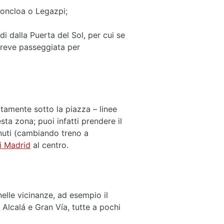
Moncloa o Legazpi;
i dalla Puerta del Sol, per cui se
 breve passeggiata per
ttamente sotto la piazza – linee
ta zona; puoi infatti prendere il
inuti (cambiando treno a
i Madrid
al centro.
lle vicinanze, ad esempio il
 Alcalá e Gran Vía, tutte a pochi