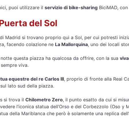
ci, puoi utilizzare il
servizio di bike-sharing
BiciMAD, con d
Puerta del Sol
i Madrid si trovano proprio qui a Sol, per cui potresti inizia
za, facendo colazione ne
La Mallorquina
, uno dei locali st
a notte questa piazza ha qualcosa da offrire, con la sua
viv
 sempre viva.
tua equestre del re Carlos III
, proprio di fronte alla Real C
sul lato sud della piazza.
 si trova il
Chilometro Zero
, il punto esatto da cui si misu
i vedere l’iconica statua dell’Orso e del Corbezzolo (Oso y
statua della Mariblanca che però è solamente una replica del