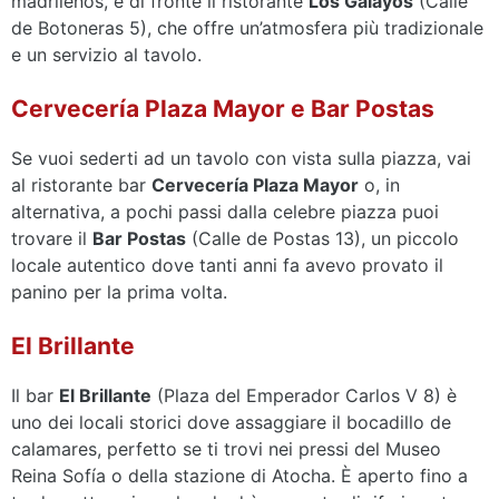
madrileños, e di fronte il ristorante
Los Galayos
(Calle
de Botoneras 5), che offre un’atmosfera più tradizionale
e un servizio al tavolo.
Cervecería Plaza Mayor e Bar Postas
Se vuoi sederti ad un tavolo con vista sulla piazza, vai
al ristorante bar
Cervecería Plaza Mayor
o, in
alternativa, a pochi passi dalla celebre piazza puoi
trovare il
Bar Postas
(Calle de Postas 13), un piccolo
locale autentico dove tanti anni fa avevo provato il
panino per la prima volta.
El Brillante
Il bar
El Brillante
(Plaza del Emperador Carlos V 8) è
uno dei locali storici dove assaggiare il bocadillo de
calamares, perfetto se ti trovi nei pressi del Museo
Reina Sofía o della stazione di Atocha. È aperto fino a